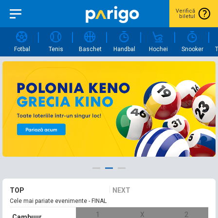
Verifică
biletul
Fotbal
Tenis
Baschet
Handbal
Hochei
Snooker
T
TOP
NEXT
Cele mai pariate evenimente - FINAL
1
X
2
Cambuur