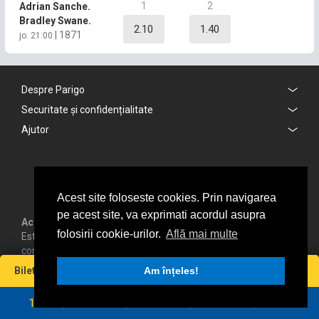
1
2
Adrian Sanche.
Bradley Swane.
2.10
1.40
|
1871
jo. 21:00
Despre Parigo
Securitate și confidențialitate
Ajutor
Acest site foloseste cookies. Prin navigarea
pe acest site, va exprimati acordul asupra
Accesul persoanelor sub 18 ani este strict interzis.
folosirii cookie-urilor.
Află mai multe
Este responsabilitatea fiecărui jucător să acționeze în
conformitate cu reglementările în vigoare precum și a
termenilor și condițiilor noastre.
Miză
Cotă
Câștig maxim
Bilet virtual
0
Am înțeles!
0
0
0
RON
RON
Jocurile de noroc implică risc financiar, jucați cu grijă.
Număr licență: L1253796F000495
1
2
3
4
5