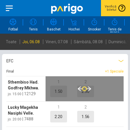
Verifică
biletul
Fotbal
Tenis
Baschet
Hochei
Snooker
Tenis de
masa
Toate
Joi, 06.08
Vineri, 07.08
Sâmbătă, 08.08
Duminică, 0
EFC
Final
+1 Speciale
1
2
Sthembiso Had.
Godfrey Mkhwa.
1.50
2.30
|
12129
jo. 15:00
1
2
Lucky Magekha
Nasiphi Velle.
2.20
1.56
|
7488
jo. 20:00