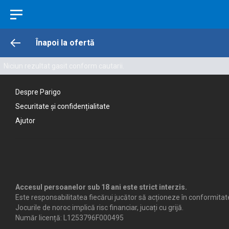
Înapoi la ofertă
Niciun rezultat gasit conform cautarii.
Despre Parigo
Securitate și confidențialitate
Ajutor
Accesul persoanelor sub 18 ani este strict interzis.
Este responsabilitatea fiecărui jucător să acționeze în conformitate
Jocurile de noroc implică risc financiar, jucați cu grijă.
Număr licență: L1253796F000495