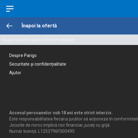
Înapoi la ofertă
Niciun rezultat gasit conform cautarii.
Despre Parigo
Securitate și confidențialitate
Ajutor
Accesul persoanelor sub 18 ani este strict interzis.
Este responsabilitatea fiecărui jucător să acționeze în conformitate
Jocurile de noroc implică risc financiar, jucați cu grijă.
Număr licență: L1253796F000495