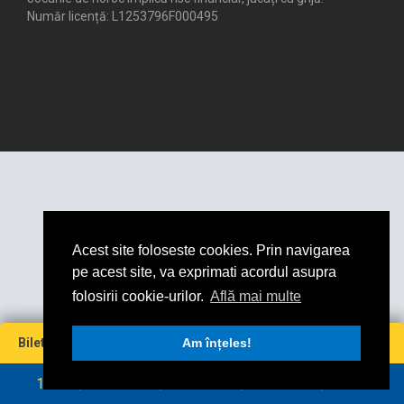
Număr licență: L1253796F000495
Acest site foloseste cookies. Prin navigarea
pe acest site, va exprimati acordul asupra
folosirii cookie-urilor.
Află mai multe
Miză
Cotă
Câștig maxim
Bilet virtual
0
Am înțeles!
0
0
0
RON
RON
1
2
3
4
5