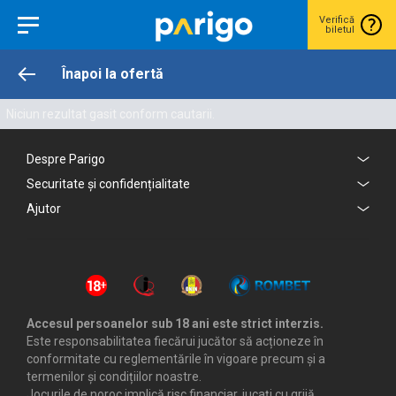
Verifică
biletul
Înapoi la ofertă
Niciun rezultat gasit conform cautarii.
Despre Parigo
Securitate și confidențialitate
Ajutor
Accesul persoanelor sub 18 ani este strict interzis.
Este responsabilitatea fiecărui jucător să acționeze în
conformitate cu reglementările în vigoare precum și a
termenilor și condițiilor noastre.
Jocurile de noroc implică risc financiar, jucați cu grijă.