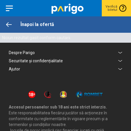
Verifică
biletul
Înapoi la ofertă
Niciun rezultat gasit conform cautarii.
Despre Parigo
Securitate și confidențialitate
Ajutor
Accesul persoanelor sub 18 ani este strict interzis.
Este responsabilitatea fiecărui jucător să acționeze în
conformitate cu reglementările în vigoare precum și a
termenilor și condițiilor noastre.
Jocurile de noroc implică risc financiar, jucați cu grijă.