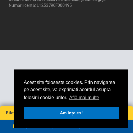
Număr licență: L1253796F000495
Acest site foloseste cookies. Prin navigarea
pe acest site, va exprimati acordul asupra
folosirii cookie-urilor.
Află mai multe
Miză
Cotă
Câștig maxim
Bilet virtual
0
Am înțeles!
0
0
0
RON
RON
1
2
3
4
5