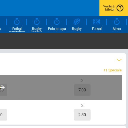
Verifică
biletul
s
Fotbal
Rugby
Polo pe apa
Rugby
Futsal
Mma
australian
league
+1 Speciale
X
2
00
7.00
X
2
00
2.80