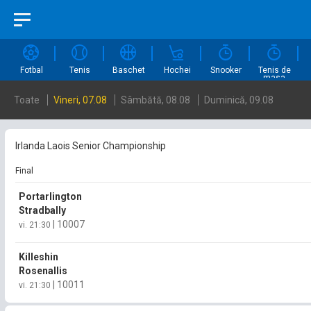
Fotbal
Tenis
Baschet
Hochei
Snooker
Tenis de
masa
Toate
Vineri, 07.08
Sâmbătă, 08.08
Duminică, 09.08
Irlanda Laois Senior Championship
Final
Portarlington
Stradbally
|
10007
vi. 21:30
Killeshin
Rosenallis
|
10011
vi. 21:30