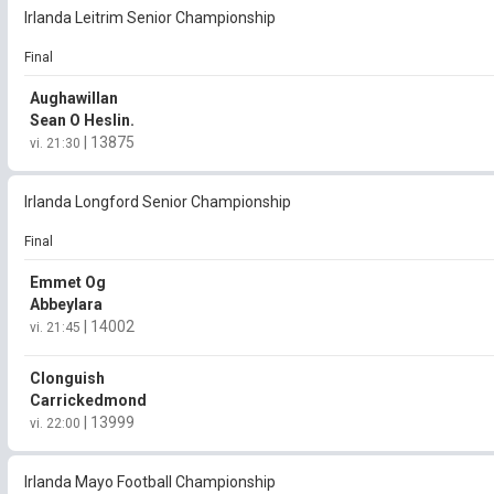
Irlanda Leitrim Senior Championship
Final
Aughawillan
Sean O Heslin.
|
13875
vi. 21:30
Irlanda Longford Senior Championship
Final
Emmet Og
Abbeylara
|
14002
vi. 21:45
Clonguish
Carrickedmond
|
13999
vi. 22:00
Irlanda Mayo Football Championship