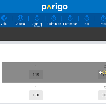
Volei
Baseball
Counter-
Badminton
F.american
Box
Dart
strike 2
1
1.10
13.
1
1.50
8.