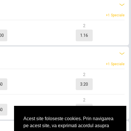
+1 Speciale
X
2
00
1.16
+1 Speciale
X
2
50
3.20
X
2
50
4.20
Acest site foloseste cookies. Prin navigarea
pe acest site, va exprimati acordul asupra